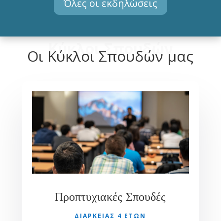
Όλες οι εκδηλώσεις
Κύκλοι Σπουδών
Οι Κύκλοι Σπουδών μας
Προπτυχιακές Σπουδές
ΔΙΆΡΚΕΙΑΣ 4 ΕΤΩΝ