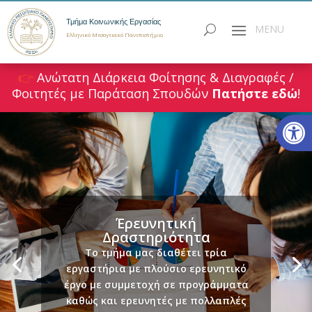
Τμήμα Κοινωνικής Εργασίας
Ελληνικό Μεσογειακό Πανεπιστήμιο
👉
Ανώτατη Διάρκεια Φοίτησης & Διαγραφές /
Φοιτητές με Παράταση Σπουδών
Πατήστε εδώ
!
Ανοίξτε
Έρευνητική
Δραστηριότητα
Το τμήμα μας διαθέτει τρία
εργαστήρια με πλούσιο ερευνητικό
έργο με συμμετοχή σε προγράμματα
καθώς και ερευνητές με πολλαπλές