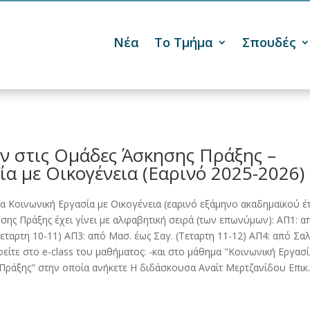
Νέα
Το Τμήμα
Σπουδές

ν στις Ομάδες Άσκησης Πράξης –
α με Οικογένεια (Εαρινό 2025-2026)
ημα Κοινωνική Εργασία με Οικογένεια (εαρινό εξάμηνο ακαδημαϊκού έ
ης Πράξης έχει γίνει με αλφαβητική σειρά (των επωνύμων): ΑΠ1: απ
Τεταρτη 10-11) ΑΠ3: από Μασ. έως Σαγ. (Τεταρτη 11-12) ΑΠ4: από Σαλ
είτε στο e-class του μαθήματος: -και στο μάθημα "Κοινωνική Εργασί
 Πράξης" στην οποία ανήκετε Η διδάσκουσα Αναίτ Μερτζανίδου Επικ.