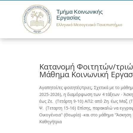
Τμήμα Κοινωνικής
Εργασίας
Ελληνικό Μεσογειακό Πανεπιστήμιο
Κατανομή Φοιτητών/τριώ
Μάθημα Κοινωνική Εργασί
Αγαπητοί/ες φοιτητές/τριες, Σχετικά με το μάθ
2025-2026), η διαμόρφωση των 4 τάξεων - Άσκησ
έως Ζε. (Τετάρτη 9-10) ΑΠ2: από Ζη. έως Μαζ. (
Ψ. (Τεταρτη 15-16) Επίσης, παρακαλώ να εγγραφ
Οικογένεια" (Θεωρία) -και στο μάθημα "Άσκηση
Καθηγήτρια