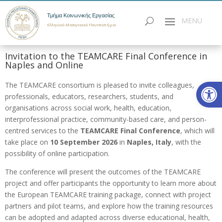
Τμήμα Κοινωνικής Εργασίας
Ελληνικό Μεσογειακό Πανεπιστήμιο
Invitation to the TEAMCARE Final Conference in
Naples and Online
Ανοίξτε
The TEAMCARE consortium is pleased to invite colleagues,
professionals, educators, researchers, students, and
organisations across social work, health, education,
interprofessional practice, community-based care, and person-
centred services to the
TEAMCARE Final Conference
, which will
take place on
10 September 2026
in
Naples, Italy
, with the
possibility of online participation.
The conference will present the outcomes of the TEAMCARE
project and offer participants the opportunity to learn more about
the European TEAMCARE training package, connect with project
partners and pilot teams, and explore how the training resources
can be adopted and adapted across diverse educational, health,