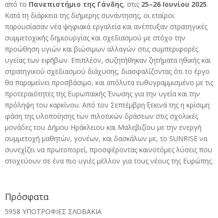
από το
Πανεπιστήμιο της Γάνδης
, στις
25–26 Ιουνίου 2025
.
Κατά τη διάρκεια της διήμερης συνάντησης, οι εταίροι
παρουσίασαν νέα ψηφιακά εργαλεία και ανέπτυξαν στρατηγικές
συμμετοχικής δημιουργίας και σχεδιασμού με στόχο την
προώθηση υγιών και βιώσιμων αλλαγών στις συμπεριφορές
υγείας των εφήβων. Επιπλέον, συζητήθηκαν ζητήματα ηθικής και
στρατηγικού σχεδιασμού διάχυσης, διασφαλίζοντας ότι το έργο
θα παραμείνει προσβάσιμο, και απόλυτα ευθυγραμμισμένο με τις
προτεραιότητες της Ευρωπαϊκής Ένωσης για την υγεία και την
πρόληψη του καρκίνου. Από τον Σεπτέμβρη ξεκινά της η κρίσιμη
φάση της υλοποίησης των πιλοτικών δράσεων στις σχολικές
μονάδες του Δήμου Ηράκλειου και Μαλεβιζίου με την ενεργή
συμμετοχή μαθητών, γονέων, και δασκάλων με, το SUNRISE να
συνεχίζει να πρωτοπορεί, προσφέροντας καινοτόμες λύσεις που
στοχεύουν σε ένα πιο υγιές μέλλον για τους νέους της Ευρώπης.
Πρόσφατα
5958 ΥΠΟΤΡΟΦΙΕΣ ΣΛΟΒΑΚΙΑ