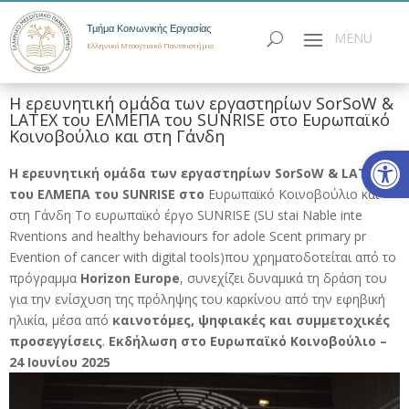
Τμήμα Κοινωνικής Εργασίας
Ελληνικό Μεσογειακό Πανεπιστήμιο
Η ερευνητική ομάδα των εργαστηρίων SorSoW &
LATEX του ΕΛΜΕΠΑ του SUNRISE στο Ευρωπαϊκό
Κοινοβούλιο και στη Γάνδη
Ανοίξτε
Η ερευνητική ομάδα των εργαστηρίων
SorSoW
&
LATEX
του ΕΛΜΕΠΑ του SUNRISE στο
Ευρωπαϊκό Κοινοβούλιο και
στη Γάνδη Το ευρωπαϊκό έργο SUNRISE (SU stai Nable inte
Rventions and healthy behaviours for adole Scent primary pr
Evention of cancer with digital tools)που χρηματοδοτείται από το
πρόγραμμα
Horizon Europe
, συνεχίζει δυναμικά τη δράση του
για την ενίσχυση της πρόληψης του καρκίνου από την εφηβική
ηλικία, μέσα από
καινοτόμες, ψηφιακές και συμμετοχικές
προσεγγίσεις
.
Εκδήλωση στο Ευρωπαϊκό Κοινοβούλιο –
24 Ιουνίου 2025