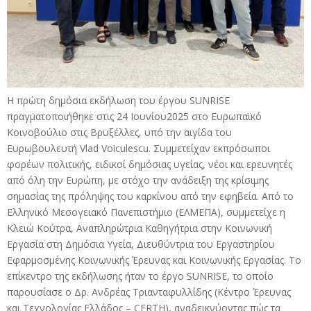
Η πρώτη δημόσια εκδήλωση του έργου SUNRISE
πραγματοποιήθηκε στις 24 Ιουνίου2025 στο Ευρωπαϊκό
Κοινοβούλιο στις Βρυξέλλες, υπό την αιγίδα του
Ευρωβουλευτή Vlad Voiculescu. Συμμετείχαν εκπρόσωποι
φορέων πολιτικής, ειδικοί δημόσιας υγείας, νέοι και ερευνητές
από όλη την Ευρώπη, με στόχο την ανάδειξη της κρίσιμης
σημασίας της πρόληψης του καρκίνου από την εφηβεία. Από το
Ελληνικό Μεσογειακό Πανεπιστήμιο (ΕΛΜΕΠΑ), συμμετείχε η
Κλειώ Κούτρα, Αναπληρώτρια Καθηγήτρια στην Κοινωνική
Εργασία στη Δημόσια Υγεία, Διευθύντρια του Εργαστηρίου
Εφαρμοσμένης Κοινωνικής Έρευνας και Κοινωνικής Εργασίας. Το
επίκεντρο της εκδήλωσης ήταν το έργο SUNRISE, το οποίο
παρουσίασε ο Δρ. Ανδρέας Τριανταφυλλίδης (Κέντρο Έρευνας
και Τεχνολογίας Ελλάδος – CERTH), αναδεικνύοντας πώς τα