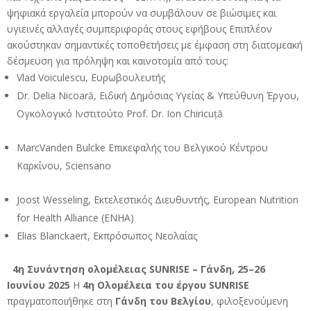
ψηφιακά εργαλεία μπορούν να συμβάλουν σε βιώσιμες και
υγιεινές αλλαγές συμπεριφοράς στους εφήβους Επιπλέον
ακούστηκαν σημαντικές τοποθετήσεις με έμφαση στη διατομεακή
δέσμευση για πρόληψη και καινοτομία από τους:
Vlad Voiculescu, Ευρωβουλευτής
Dr. Delia Nicoară, Ειδική Δημόσιας Υγείας & Υπεύθυνη Έργου,
Ογκολογικό Ινστιτούτο Prof. Dr. Ion Chiricuță
MarcVanden Bulcke Επικεφαλής του Βελγικού Κέντρου
Καρκίνου, Sciensano
Joost Wesseling, Εκτελεστικός Διευθυντής, European Nutrition
for Health Alliance (ENHA)
Elias Blanckaert, Εκπρόσωπος Νεολαίας
4η Συνάντηση ολομέλειας SUNRISE – Γάνδη, 25–26
Ιουνίου 2025
Η
4η Ολομέλεια του έργου SUNRISE
πραγματοποιήθηκε στη
Γάνδη του Βελγίου
, φιλοξενούμενη